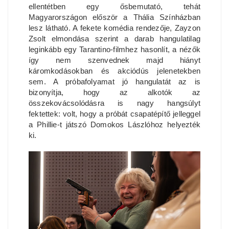
ellentétben egy ősbemutató, tehát
Magyarországon először a Thália Színházban
lesz látható. A fekete komédia rendezője, Zayzon
Zsolt elmondása szerint a darab hangulatilag
leginkább egy Tarantino-filmhez hasonlít, a nézők
így nem szenvednek majd hiányt
káromkodásokban és akciódús jelenetekben
sem. A próbafolyamat jó hangulatát az is
bizonyítja, hogy az alkotók az
összekovácsolódásra is nagy hangsúlyt
fektettek: volt, hogy a próbát csapatépítő jelleggel
a Phillie-t játszó Domokos Lászlóhoz helyezték
ki.