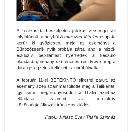
A kerekasztal-beszélgetés játékos versengéssel
folytatódott, amelyből
A miniszter félrelép
csapata
került ki győztesen, majd az eseményt a
Bűnözőzsenik nyílt próbája zárta, ahol a nézők
exkluzív bepillantást nyerhettek a készülő
előadásba; néhány szerencsés résztvevő még a
darab jellegzetes kellékeit is kipróbálhatta.
A február 11-ei BETEKINTŐ sikerrel zárult, az
esemény szép számmal töltötte meg a Télikertet,
így ismét megbizonyosodott a Thália Színház
előadásai, valamint az interaktív
közönségtalálkozók iránti érdeklődés.
Fotók: Juhász Éva / Thália Színház