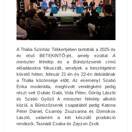
A Thália Színház Télikertjében tartották a 2025-ös
év első BETEKINTŐ-jét, amely ezúttal
A
miniszter félrelép
és a
Bűnözőzsenik
című
előadásokra fókuszált, amelyek a beszélgetést
követő héten, február 21-én és 22-én debütálnak
a Thália közönsége előtt. Az eseményt Szabó
Erika moderálta, meghívott vendégként pedig
részt vett Gubás Gabi, Vida Péter, Görög László
és Szabó Győző A miniszter félrelép alkotói
közül, a Bűnözőzsenik csapatából pedig Katona
Péter Dániel, Csarnóy Zsuzsanna és Domokos
László, valamint a két készülő produkció
rendezői, Tasnádi Csaba és Zayzon Zsolt.