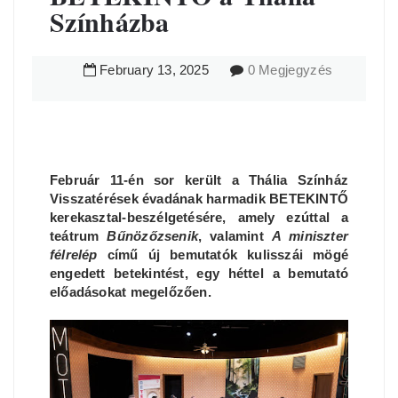
Színházba
February
13
,
2025
0 Megjegyzés
Február 11-én sor került a Thália Színház
Visszatérések évadának harmadik BETEKINTŐ
kerekasztal-beszélgetésére, amely ezúttal a
teátrum
Bűnözőzsenik
, valamint
A miniszter
félrelép
című új bemutatók kulisszái mögé
engedett betekintést, egy héttel a bemutató
előadásokat megelőzően.