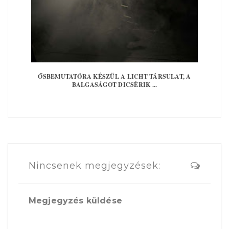
ŐSBEMUTATÓRA KÉSZÜL A LICHT TÁRSULAT, A
BALGASÁGOT DICSÉRIK ...
Nincsenek megjegyzések:
Megjegyzés küldése