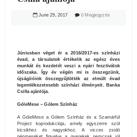
June
29
,
2017
0 Megjegyzés
Júniusban véget ér a 2016/2017-es színházi
évad, a társulatok értékelik az egész éves
munkát és kezdetét veszi a nyári fesztiválok
időszaka. Így év végén mi is összegzünk,
újságíróink összegyűjtötték az elmúlt évad
legemlékezetesebb színházi élményeit. Banka
Csilla ajánlója.
GóleMese – Gólem Színház
A GóleMese a Gólem Színház és a Szamárfül
Project koprodukciója, amely egyszerre szól
kicsikhez és nagyokhoz. A vicces zsidó
népmeséket figyelve a gyerekek nemcsak jól