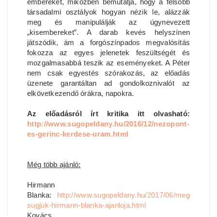
embereket, miközben bemutatja, hogy a felsőbb
társadalmi osztályok hogyan nézik le, alázzák
meg és manipulálják az úgynevezett
„kisembereket”. A darab kevés helyszínen
játszódik, ám a forgószínpados megvalósítás
fokozza az egyes jelenetek feszültségét és
mozgalmasabbá teszik az eseményeket. A Péter
nem csak egyestés szórakozás, az előadás
üzenete garantáltan ad gondolkoznivalót az
elkövetkezendő órákra, napokra.
Az előadásról írt kritika itt olvasható:
http://www.sugopeldany.hu/2016/12/nezopont-
es-gerinc-kerdese-uram.html
Még több ajánló:
Hirmann
Blanka:
http://www.sugopeldany.hu/2017/06/meg
sugjuk-hirmann-blanka-ajanloja.html
Kovács