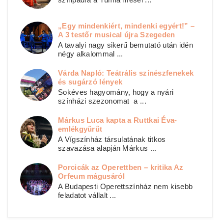
„Egy mindenkiért, mindenki egyért!” –
A 3 testőr musical újra Szegeden
A tavalyi nagy sikerű bemutató után idén
négy alkalommal ...
Várda Napló: Teátrális színészfenekek
és sugárzó lények
Sokéves hagyomány, hogy a nyári
színházi szezonomat a ...
Márkus Luca kapta a Ruttkai Éva-
emlékgyűrűt
A Vígszínház társulatának titkos
szavazása alapján Márkus ...
Porcicák az Operettben – kritika Az
Orfeum mágusáról
A Budapesti Operettszínház nem kisebb
feladatot vállalt ...