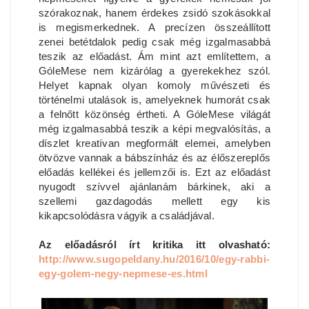
szórakoznak, hanem érdekes zsidó szokásokkal
is megismerkednek. A precízen összeállított
zenei betétdalok pedig csak még izgalmasabbá
teszik az előadást. Ám mint azt említettem, a
GóleMese nem kizárólag a gyerekekhez szól.
Helyet kapnak olyan komoly művészeti és
történelmi utalások is, amelyeknek humorát csak
a felnőtt közönség értheti. A GóleMese világát
még izgalmasabbá teszik a képi megvalósítás, a
díszlet kreatívan megformált elemei, amelyben
ötvözve vannak a bábszínház és az élőszereplős
előadás kellékei és jellemzői is. Ezt az előadást
nyugodt szívvel ajánlanám bárkinek, aki a
szellemi gazdagodás mellett egy kis
kikapcsolódásra vágyik a családjával.
Az előadásról írt kritika itt olvasható:
http://www.sugopeldany.hu/2016/10/egy-rabbi-
egy-golem-negy-nepmese-es.html