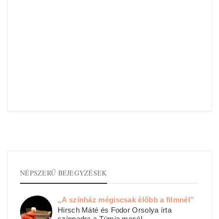
NÉPSZERŰ BEJEGYZÉSEK
„A színház mégiscsak élőbb a filmnél”
Hirsch Máté és Fodor Orsolya írta
színpadra a Túmia mesél ...