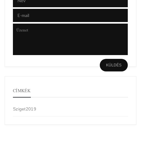
CÍMKÉK
Sziget2019