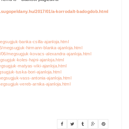
.sugopeldany.hu/2017/01/a-korrodalt-badogdob.html
gsugjuk-banka-csilla-ajanloja.html
6/megsugjuk-hirmann-blanka-ajanloja.html
/06/megsugjuk-kovacs-alexandra-ajanloja.html
sugjuk-koles-hajni-ajanloja.html
gsugjuk-matyas-viki-ajanloja.html
sugjuk-tuska-bori-ajanloja.html
egsugjuk-vass-antonia-ajanloja.html
egsugjuk-vereb-arnika-ajanloja.html