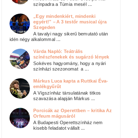
színpadra a Túmia mesél ...
„Egy mindenkiért, mindenki
egyért!” – A 3 testőr musical újra
Szegeden
A tavalyi nagy sikerű bemutató után
idén négy alkalommal ...
Várda Napló: Teátrális
színészfenekek és sugárzó lények
Sokéves hagyomány, hogy a nyári
színházi szezonomat a ...
Márkus Luca kapta a Ruttkai Éva-
emlékgyűrűt
A Vígszínház társulatának titkos
szavazása alapján Márkus ...
Porcicák az Operettben – kritika Az
Orfeum mágusáról
A Budapesti Operettszínház nem
kisebb feladatot vállalt ...