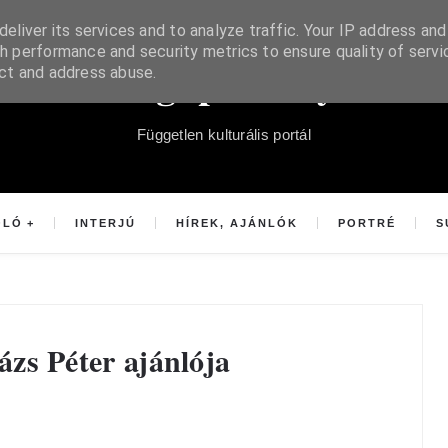
eliver its services and to analyze traffic. Your IP address and
h performance and security metrics to ensure quality of servi
Súgópéldány
ect and address abuse.
Független kulturális portál
OLÓ
INTERJÚ
HÍREK, AJÁNLÓK
PORTRÉ
S
s Péter ajánlója