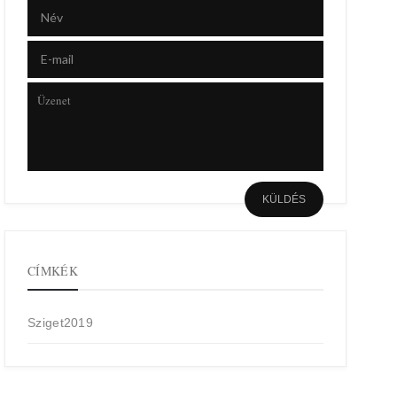
CÍMKÉK
Sziget2019