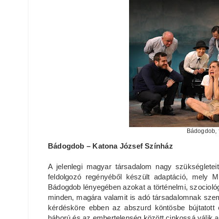
Bádogdob, f
Bádogdob – Katona József Színház
A jelenlegi magyar társadalom nagy szükségleteit
feldolgozó regényéből készült adaptáció, mely 
Bádogdob lényegében azokat a történelmi, szociológi
minden, magára valamit is adó társadalomnak szemb
kérdésköre ebben az abszurd köntösbe bújtatott 
háború és az embertelenség között cinkossá válik a 