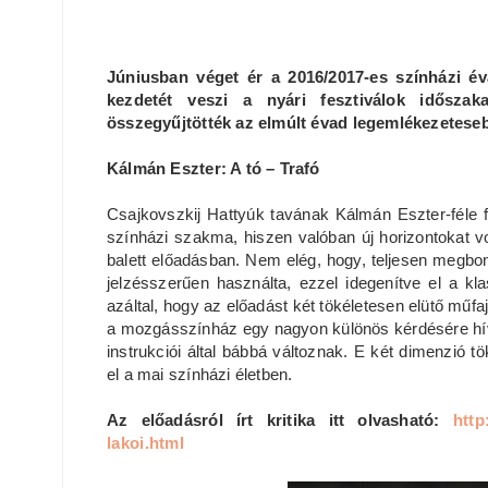
Júniusban véget ér a 2016/2017-es színházi év
kezdetét veszi a nyári fesztiválok idősza
összegyűjtötték az elmúlt évad legemlékezeteseb
Kálmán Eszter: A tó – Trafó
Csajkovszkij Hattyúk tavának Kálmán Eszter-féle 
színházi szakma, hiszen valóban új horizontokat v
balett előadásban. Nem elég, hogy, teljesen megbont
jelzésszerűen használta, ezzel idegenítve el a kl
azáltal, hogy az előadást két tökéletesen elütő műfa
a mozgásszínház egy nagyon különös kérdésére hívta
instrukciói által bábbá változnak. E két dimenzió t
el a mai színházi életben.
Az előadásról írt kritika itt olvasható:
http
lakoi.html