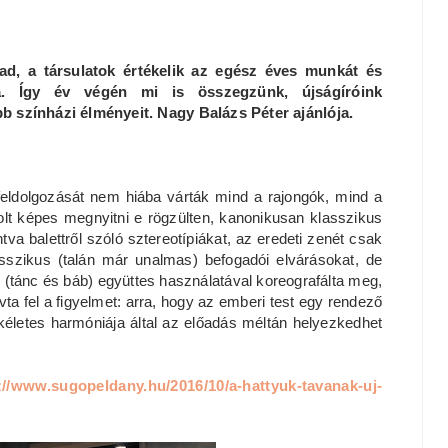
ad, a társulatok értékelik az egész éves munkát és
ka. Így év végén mi is összegzünk, újságíróink
b színházi élményeit. Nagy Balázs Péter ajánlója.
feldolgozását nem hiába várták mind a rajongók, mind a
olt képes megnyitni e rögzülten, kanonikusan klasszikus
va balettről szóló sztereotípiákat, az eredeti zenét csak
asszikus (talán már unalmas) befogadói elvárásokat, de
j (tánc és báb) együttes használatával koreografálta meg,
 fel a figyelmet: arra, hogy az emberi test egy rendező
ökéletes harmóniája által az előadás méltán helyezkedhet
://www.sugopeldany.hu/2016/10/a-hattyuk-tavanak-uj-