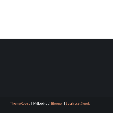
ThemeXpose
| Működteti:
Blogger
|
Szerkesztőknek