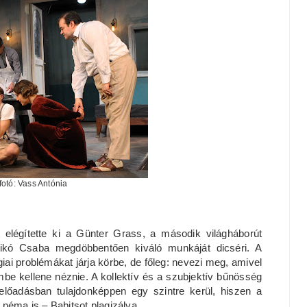
otó: Vass Antónia
 elégítette ki a Günter Grass, a második világháborút
Mikó Csaba megdöbbentően kiváló munkáját dicséri. A
ai problémákat járja körbe, de főleg: nevezi meg, amivel
e kellene néznie. A kollektív és a szubjektív bűnösség
előadásban tulajdonképpen egy szintre kerül, hiszen a
néma is – Babitsot plagizálva.