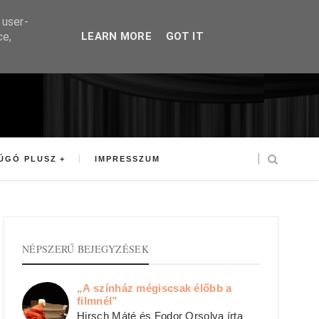
 user-
ce,
LEARN MORE
GOT IT
ÚGÓ PLUSZ
IMPRESSZUM
NÉPSZERŰ BEJEGYZÉSEK
„A színház mégiscsak élőbb a
filmnél”
Hirsch Máté és Fodor Orsolya írta