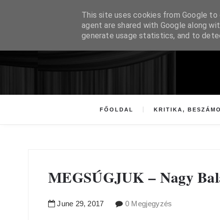
This site uses cookies from Google to d
agent are shared with Google along wit
generate usage statistics, and to det
FŐOLDAL
KRITIKA, BESZÁM
MEGSÚGJUK – Nagy Baláz
June
29
,
2017
0 Megjegyzés