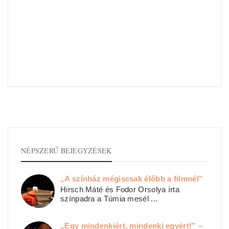
NÉPSZERŰ BEJEGYZÉSEK
„A színház mégiscsak élőbb a filmnél”
Hirsch Máté és Fodor Orsolya írta
színpadra a Túmia mesél ...
„Egy mindenkiért, mindenki egyért!” –