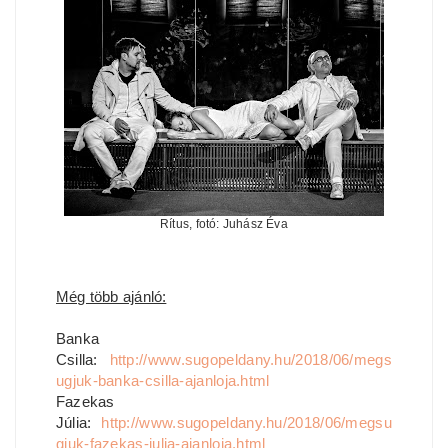
Rítus, fotó: Juhász Éva
Még több ajánló:
Banka
Csilla:
http://www.sugopeldany.hu/2018/06/megs
ugjuk-banka-csilla-ajanloja.html
Fazekas
Júlia:
http://www.sugopeldany.hu/2018/06/megsu
gjuk-fazekas-julia-ajanloja.html