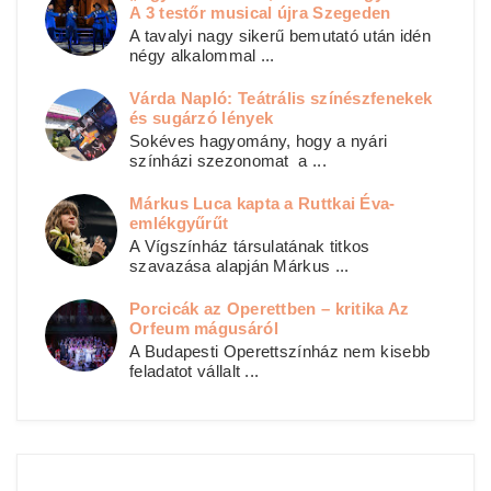
A 3 testőr musical újra Szegeden
A tavalyi nagy sikerű bemutató után idén
négy alkalommal ...
Várda Napló: Teátrális színészfenekek
és sugárzó lények
Sokéves hagyomány, hogy a nyári
színházi szezonomat a ...
Márkus Luca kapta a Ruttkai Éva-
emlékgyűrűt
A Vígszínház társulatának titkos
szavazása alapján Márkus ...
Porcicák az Operettben – kritika Az
Orfeum mágusáról
A Budapesti Operettszínház nem kisebb
feladatot vállalt ...