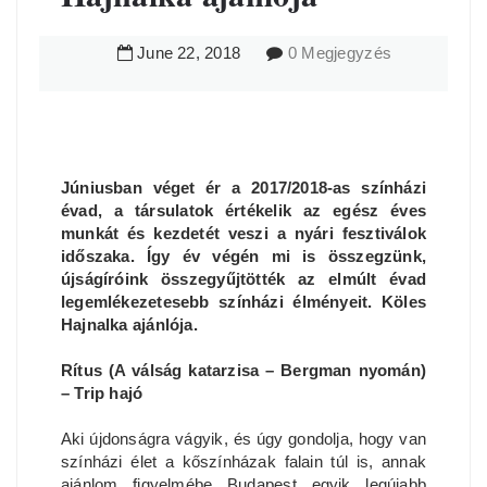
June
22
,
2018
0 Megjegyzés
Júniusban véget ér a 2017/2018-as színházi
évad, a társulatok értékelik az egész éves
munkát és kezdetét veszi a nyári fesztiválok
időszaka. Így év végén mi is összegzünk,
újságíróink összegyűjtötték az elmúlt évad
legemlékezetesebb színházi élményeit. Köles
Hajnalka ajánlója.
Rítus (A válság katarzisa – Bergman nyomán)
– Trip hajó
Aki újdonságra vágyik, és úgy gondolja, hogy van
színházi élet a kőszínházak falain túl is, annak
ajánlom figyelmébe Budapest egyik legújabb