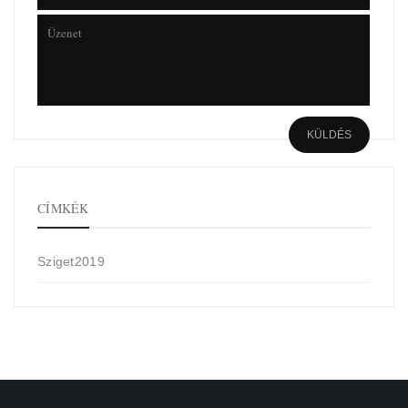
CÍMKÉK
Sziget2019